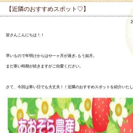
【近隣のおすすめスポット♡】
2
皆さんこんにちは！！
早いもので年明けからはや一ヶ月が過ぎ､もう如月。
まだ寒い時期が続きますがご自愛ください。
さて、今回は寒い日でも大丈夫！！近隣のおすすめスポットを紹介いた