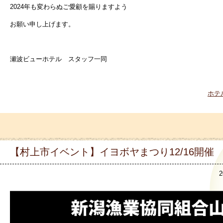
2024年も変わらぬご愛顧を賜りますよう
お願い申し上げます。
瀬波ビューホテル スタッフ一同
ホテ
【村上市イベント】イヨボヤまつり12/16開催
2