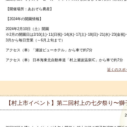
【開催場所：
あおぞら農産】
【2024年の開園情報】
2024年2月10日（土）開園
※2月の開園日は2/10(土)･11(日祝)･14(水)･17(土)･18(日)･21(水)･23(金祝)･2
3月から毎日営業（～6月上旬まで）
アクセス（車）「瀬波ビューホテル」から車で約7分
アクセス（車） 日本海東北自動車道「村上瀬波温泉IC」から車で約7分
近くのスポ
【村上市イベント】第二回村上の七夕祭り〜獅
2