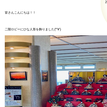
2
皆さんこんにちは！！
二階ロビーにひな人形を飾りました(*‘∀‘)