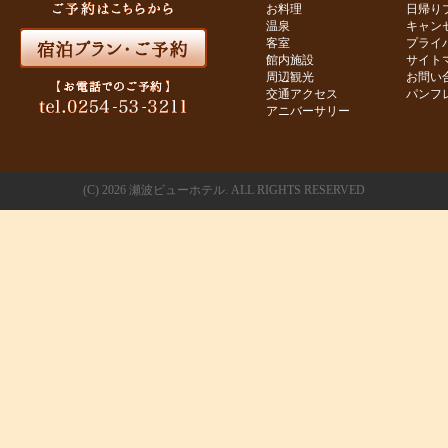
お料理
日帰り
温泉
キャン
客室
プライ
館内施設
サイト
周辺観光
お問い
交通アクセス
パンフ
アニバーサリー
(C)
2026 瀬波ビューホテル. ALL RIGHTS RESERVED