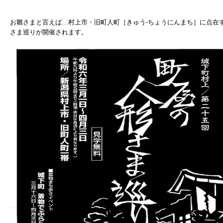
お雛さまと言えば…村上市・旧町人町［きゅう-ちょうにんまち］に点在
さま巡りが開催されます。