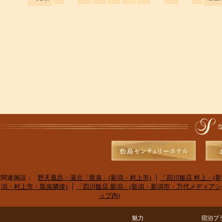
関連施設：
野天風呂・湯元「龍泉」(新潟・村上市)
「四川飯店 村上」(新
潟・村上市・龍泉隣接)
「四川飯店 新潟」(新潟・新潟市・万代メディアシ
ップ内)
魅力
宿泊プ