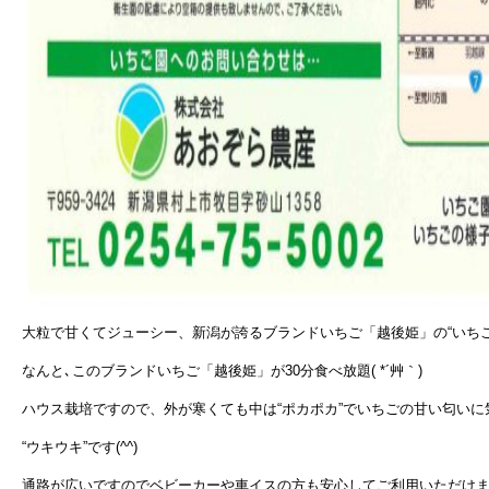
大粒で甘くてジューシー、新潟が誇るブランドいちご「越後姫」の“いちご
なんと､このブランドいちご「越後姫」が30分食べ放題( *´艸｀)
ハウス栽培ですので、外が寒くても中は“ポカポカ”でいちごの甘い匂いに
“ウキウキ”です(^^)
通路が広いですのでベビーカーや車イスの方も安心してご利用いただけ