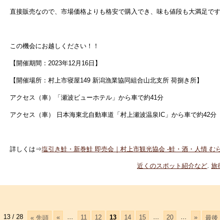
直接販売なので、市場価格よりも格安で購入でき、味も値段も大満足で
この機会にお越しください！！
【開催期間：
2023年12月16日】
【開催場所：村上市寝屋149 新潟漁業協同組合山北支所 荷捌き所
】
アクセス（車）「瀬波ビューホテル」から車で約41分
アクセス（車） 日本海東北自動車道「村上瀬波温泉IC」から車で約42分
詳しくは⇒
塩引き鮭・新巻鮭 即売会｜村上市観光協会 -鮭・酒・人情 むらかみ- 
近くのスポット紹介など
.
旅
13 / 28
...
...
...
«
11
12
13
14
15
20
»
« 先頭
最後 