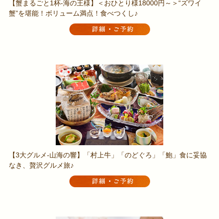
【蟹まるごと1杯-海の王様】＜おひとり様18000円～＞“ズワイ
蟹”を堪能！ボリューム満点！食べつくし♪
【3大グルメ-山海の響】「村上牛」「のどぐろ」「鮑」食に妥協
なき、贅沢グルメ旅♪