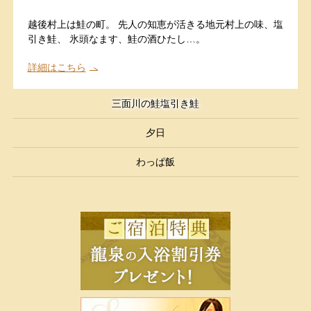
越後村上は鮭の町。 先人の知恵が活きる地元村上の味、塩
引き鮭、 氷頭なます、鮭の酒ひたし…。
詳細はこちら
三面川の鮭塩引き鮭
夕日
わっぱ飯