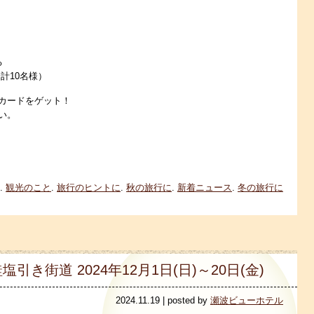
る
合計10名様）
カードをゲット！
い。
.
観光のこと
.
旅行のヒントに
.
秋の旅行に
.
新着ニュース
.
冬の旅行に
き街道 2024年12月1日(日)～20日(金)
2024.11.19 | posted by
瀬波ビューホテル