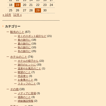
11
12
13
14
15
16
17
18
19
20
21
22
23
24
25
26
27
28
29
30
« 10月
12月 »
カテゴリー
観光のこと
(67)
近くのスポット紹介など
(21)
春の旅行に
(18)
夏の旅行に
(19)
秋の旅行に
(10)
冬の旅行に
(25)
ホテルのこと
(74)
ホテルの様子から
(22)
旅行のヒントに
(33)
温泉やお風呂のこと
(1)
眺望のこと
(7)
売店便り
(3)
お食事のこと
(9)
スタッフのこと
(3)
その他
(18)
メディアに登場
(3)
道路のこと
(3)
姉妹施設情報
(2)