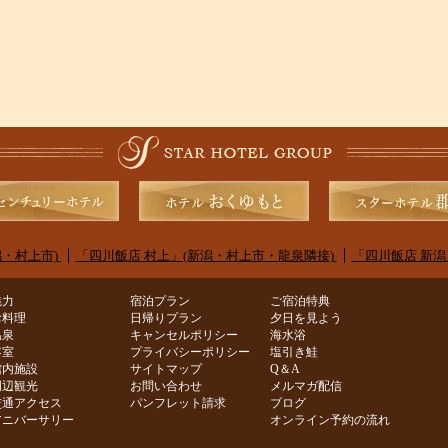
・村上市)
「四川飯店 村上」(新潟・村上市・龍泉隣接)
「四川飯店 新潟
魅力
宿泊プラン
ご宿泊特典
お料理
日帰りプラン
夕日を見よう
温泉
キャンセルポリシー
海水浴
客室
プライバシーポリシー
塩引き鮭
館内施設
サイトマップ
Q＆A
周辺観光
お問い合わせ
メルマガ配信
交通アクセス
パンフレット請求
ブログ
アニバーサリー
オンライン予約の流れ