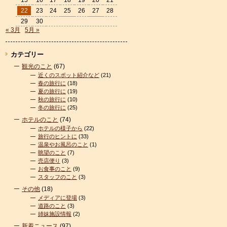
15
16
17
18
19
20
21
22
23
24
25
26
27
28
29
30
« 3月
5月 »
カテゴリー
観光のこと
(67)
近くのスポット紹介など
(21)
春の旅行に
(18)
夏の旅行に
(19)
秋の旅行に
(10)
冬の旅行に
(25)
ホテルのこと
(74)
ホテルの様子から
(22)
旅行のヒントに
(33)
温泉やお風呂のこと
(1)
眺望のこと
(7)
売店便り
(3)
お食事のこと
(9)
スタッフのこと
(3)
その他
(18)
メディアに登場
(3)
道路のこと
(3)
姉妹施設情報
(2)
新着ニュース
(97)