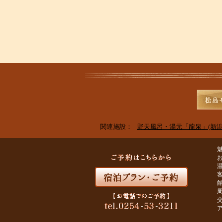
関連施設：
野天風呂・湯元「龍泉」(新潟