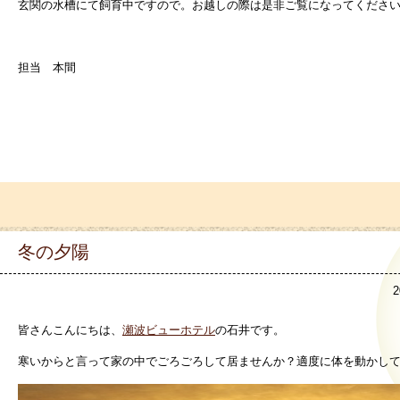
玄関の水槽にて飼育中ですので。お越しの際は是非ご覧になってくださ
担当 本間
冬の夕陽
2
皆さんこんにちは、
瀬波ビューホテル
の石井です。
寒いからと言って家の中でごろごろして居ませんか？適度に体を動かし