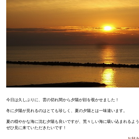
今日は久しぶりに、雲の切れ間から夕陽が顔を覗かせました！
冬に夕陽が見れるのはとても珍しく、夏の夕陽とは一味違います。
夏の穏やかな海に沈む夕陽も良いですが、荒々しい海に吸い込まれるよ
ぜひ見に来ていただきたいです！
お好み