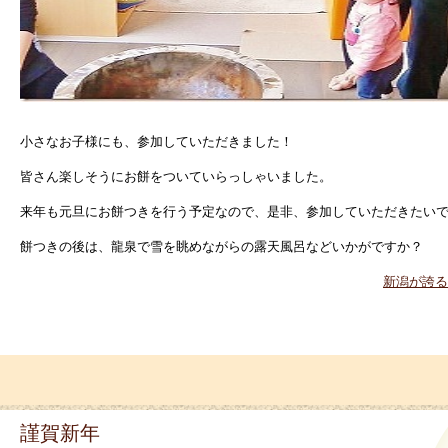
小さなお子様にも、参加していただきました！
皆さん楽しそうにお餅をついていらっしゃいました。
来年も元旦にお餅つきを行う予定なので、是非、参加していただきたい
餅つきの後は、龍泉で雪を眺めながらの露天風呂などいかがですか？
新潟が誇る
謹賀新年