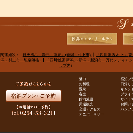
関連施設：
野天風呂・湯元「龍泉」(新潟・村上市)
「四川飯店 村上」(新
潟・村上市・龍泉隣接)
「四川飯店 新潟」(新潟・新潟市・万代メディアシ
ップ内)
魅力
宿泊プ
お料理
日帰り
温泉
キャン
客室
プライ
館内施設
サイト
周辺観光
お問い
交通アクセス
パンフ
アニバーサリー