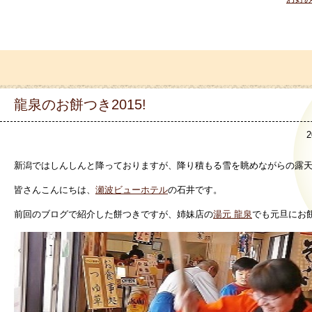
龍泉のお餅つき2015!
2
新潟ではしんしんと降っておりますが、降り積もる雪を眺めながらの露
皆さんこんにちは、
瀬波ビューホテル
の石井です。
前回のブログで紹介した餅つきですが、姉妹店の
湯元 龍泉
でも元旦にお