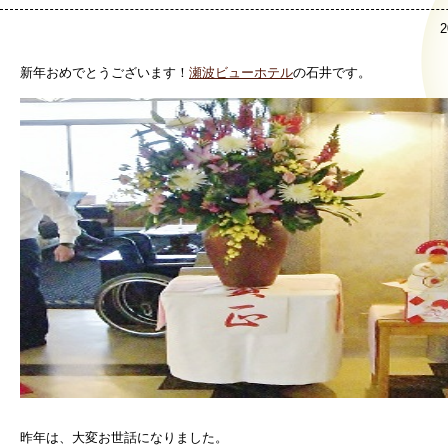
2
新年おめでとうございます！
瀬波ビューホテル
の石井です。
昨年は、大変お世話になりました。