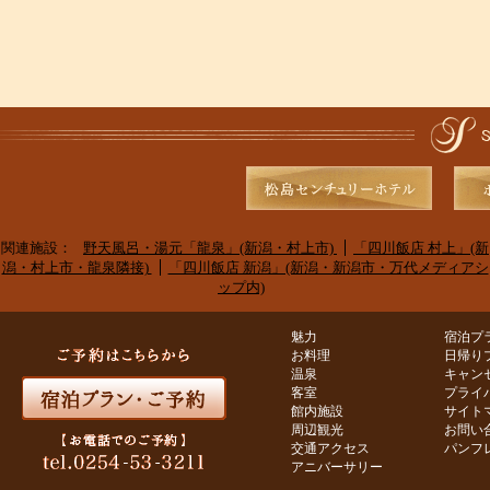
関連施設：
野天風呂・湯元「龍泉」(新潟・村上市)
「四川飯店 村上」(新
潟・村上市・龍泉隣接)
「四川飯店 新潟」(新潟・新潟市・万代メディアシ
ップ内)
魅力
宿泊プ
お料理
日帰り
温泉
キャン
客室
プライ
館内施設
サイト
周辺観光
お問い
交通アクセス
パンフ
アニバーサリー