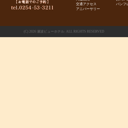
交通アクセス
パンフ
アニバーサリー
(C)
2026 瀬波ビューホテル. ALL RIGHTS RESERVED