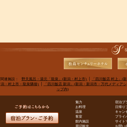
関連施設：
野天風呂・湯元「龍泉」(新潟・村上市)
「四川飯店 村上」(新
潟・村上市・龍泉隣接)
「四川飯店 新潟」(新潟・新潟市・万代メディアシ
ップ内)
魅力
宿泊プ
お料理
日帰り
温泉
キャン
客室
プライ
館内施設
サイト
周辺観光
お問い