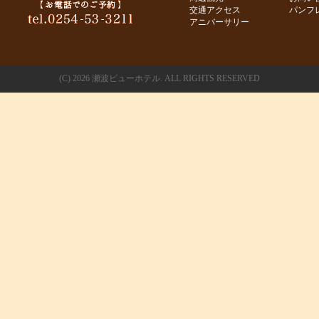
交通アクセス
パンフ
アニバーサリー
(C)
2026 瀬波ビューホテル. ALL RIGHTS RESERVED