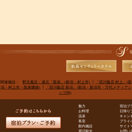
関連施設：
野天風呂・湯元「龍泉」(新潟・村上市)
「四川飯店 村上」(新
潟・村上市・龍泉隣接)
「四川飯店 新潟」(新潟・新潟市・万代メディアシ
ップ内)
魅力
宿泊プ
お料理
日帰り
温泉
キャン
客室
プライ
館内施設
サイト
周辺観光
お問い