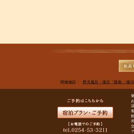
関連施設：
野天風呂・湯元「龍泉」(新潟