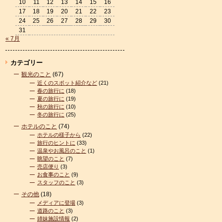
10
11
12
13
14
15
16
17
18
19
20
21
22
23
24
25
26
27
28
29
30
31
« 7月
カテゴリー
観光のこと
(67)
近くのスポット紹介など
(21)
春の旅行に
(18)
夏の旅行に
(19)
秋の旅行に
(10)
冬の旅行に
(25)
ホテルのこと
(74)
ホテルの様子から
(22)
旅行のヒントに
(33)
温泉やお風呂のこと
(1)
眺望のこと
(7)
売店便り
(3)
お食事のこと
(9)
スタッフのこと
(3)
その他
(18)
メディアに登場
(3)
道路のこと
(3)
姉妹施設情報
(2)