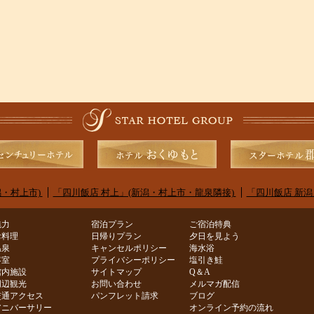
・村上市)
「四川飯店 村上」(新潟・村上市・龍泉隣接)
「四川飯店 新潟
魅力
宿泊プラン
ご宿泊特典
お料理
日帰りプラン
夕日を見よう
温泉
キャンセルポリシー
海水浴
客室
プライバシーポリシー
塩引き鮭
館内施設
サイトマップ
Q＆A
周辺観光
お問い合わせ
メルマガ配信
交通アクセス
パンフレット請求
ブログ
アニバーサリー
オンライン予約の流れ