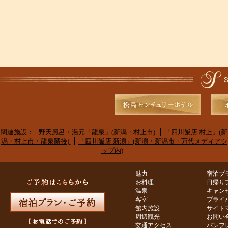
関連施設：
野天風呂・湯元「龍泉」(新潟・村上市)
「四川飯店 村上」(新
潟・村上市・龍泉隣接)
「四川飯店 新潟」(新潟・新潟市・万代メディアシ
ップ内)
魅力
宿泊プ
お料理
日帰り
温泉
キャン
客室
プライ
館内施設
サイト
周辺観光
お問い
交通アクセス
パンフ