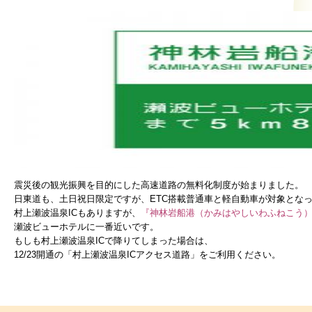
震災後の観光振興を目的にした高速道路の無料化制度が始まりました。
日東道も、土日祝日限定ですが、ETC搭載普通車と軽自動車が対象とな
村上瀬波温泉ICもありますが、
『神林岩船港（かみはやしいわふねこう
瀬波ビューホテルに一番近いです。
もしも村上瀬波温泉ICで降りてしまった場合は、
12/23開通の「村上瀬波温泉ICアクセス道路」をご利用ください。